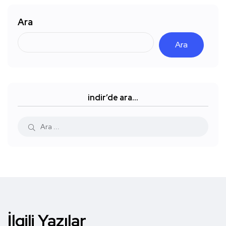
Ara
Ara
indir’de ara…
İlgili Yazılar