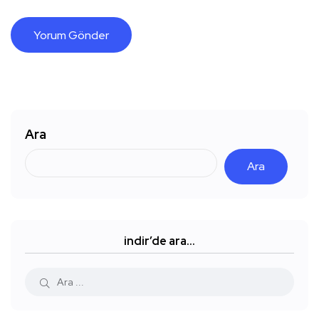
Ara
Ara
indir’de ara…