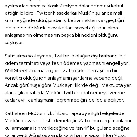
ayrılmadan önce yaklaşık 7 milyon dolar ödemeyi kabul
ettiğini bildirdi. Twitter hissedarları Musk’ın şu anda mali
krizin eşiğinde olduğundan şirketi almaktan vazgeçtiğini
iddia etse de Musk’ın avukatları, sosyal ağı satın alma
anlaşmasının olmamasının başka bir nedeni olduğunu
söylüyor.
Satın alma sözleşmesi, Twitter’ın olağan dışı herhangi bir
kıdem tazminatı veya fesih ödemesi yapmasını engelliyor.
Wall Street Journal’a göre, Zatko şirketten ayrılan bir
yönetici olduğu için anlaşmanın şartlarına yabancı değil.
Ancak görünüşe göre Musk aynı fikirde değil. Mektupta yer
alan açıklamalarda Musk’ın Twitter’ı mahkemeye verene
kadar ayrılık anlaşmasını öğrenmediğini de iddia ediliyor.
Kathaleen McCormick, ihbarcı raporuyla ilgili belgelerde
Musk’ın davasını desteklemek için Zatko’nun argümanlarını
kullanmasına izin verileceğine ve “sınırlı” bulgular olacağına
karar verdi. Ağustos ayında karşı hamle yapan Elon Musk,