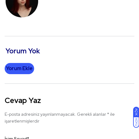
Yorum Yok
Yorum Ekle
Cevap Yaz
AÇIK
E-posta adresiniz yayınlanmayacak.
Gerekli alanlar
*
ile
KOYU
işaretlenmişlerdir
İsim Soyad
*