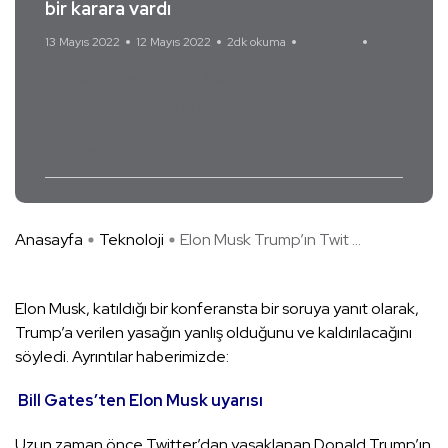
bir karara vardı
13 Mayıs 2022
12 Mayıs 2022
2dk okuma
Yorum Yok
Donald Trump
Elon Musk
Elon Musk Trump'ın Twitter yasağı ile ilgili bir
karara vardı
Twitter
Anasayfa
Teknoloji
Elon Musk Trump’ın Twit ...
Elon Musk, katıldığı bir konferansta bir soruya yanıt olarak,
Trump’a verilen yasağın yanlış olduğunu ve kaldırılacağını
söyledi. Ayrıntılar haberimizde:
Bill Gates’ten Elon Musk uyarısı
Uzun zaman önce Twitter’dan yasaklanan Donald Trump’ın