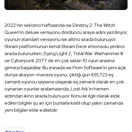
2022’nin sekizinci haftasında ise Destiny 2: The Witch
Queen’in deluxe versiyonu dördüncü sıraya adını yazdırıyor,
oyunun standart versiyonu ise altıncı sırada bulunuyor.
Steam platformunun kendi Steam Deck el konsolu yedinci
sırada bulunurken, Dying Light 2, Total War: Warhammer III
ve Cyberpunk 2077 de en çok satan 10 oyun arasına
girmeyi başardılar. Bu esnada ise From Software’in yeni açık
dünya aksiyon-macera oyunu, çıktığı gün 691,723 eş
zamanlı oyuncu sayısına ulaşarak eş zamanlı olarak en çok
oynanan oyunlar sıralamasında, Lost Ark’ın hemen
ardından ikinci sırada bulunuyor. Konu ile ilgili olarak elde
edilen bilgiler şu an için bunlarla kısıtlı olup yakın zamanda
yeni bilgiler elde edilebilir.
Elden Ring