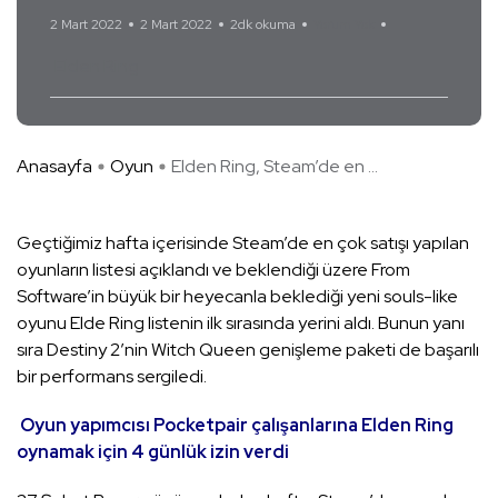
2 Mart 2022
2 Mart 2022
2dk okuma
Yorum Yok
Elden Ring
Anasayfa
Oyun
Elden Ring, Steam’de en ...
Geçtiğimiz hafta içerisinde Steam’de en çok satışı yapılan
oyunların listesi açıklandı ve beklendiği üzere From
Software’in büyük bir heyecanla beklediği yeni souls-like
oyunu Elde Ring listenin ilk sırasında yerini aldı. Bunun yanı
sıra Destiny 2’nin Witch Queen genişleme paketi de başarılı
bir performans sergiledi.
Oyun yapımcısı Pocketpair çalışanlarına Elden Ring
oynamak için 4 günlük izin verdi