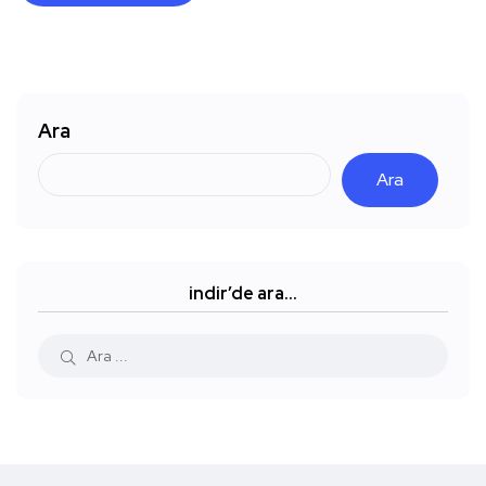
Ara
Ara
indir’de ara…