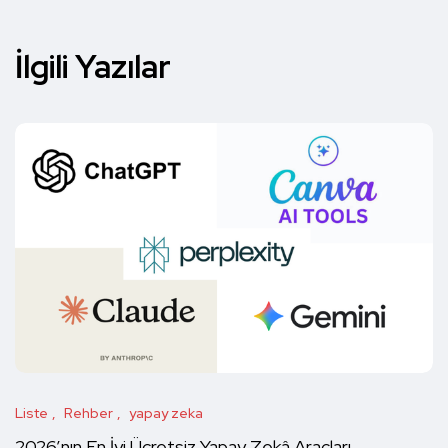
İlgili Yazılar
Liste
Rehber
yapay zeka
2026’nın En İyi Ücretsiz Yapay Zekâ Araçları