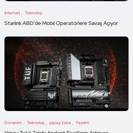
İnternet
Teknoloji
Starlink ABD’de Mobil Operatörlere Savaş Açıyor
Donanım
Teknoloji
yapay zeka
Yazılım
Yapay Zekâ Talebi Anakart Fiyatlarını Artırıyor