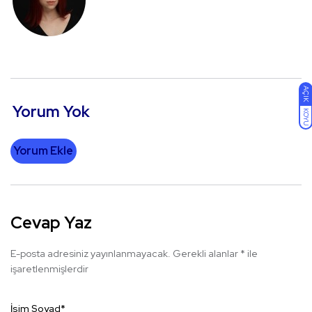
AÇIK
Yorum Yok
KOYU
Yorum Ekle
Cevap Yaz
E-posta adresiniz yayınlanmayacak.
Gerekli alanlar
*
ile
işaretlenmişlerdir
İsim Soyad
*