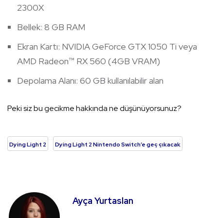
2300X
Bellek: 8 GB RAM
Ekran Kartı: NVIDIA GeForce GTX 1050 Ti veya
AMD Radeon™ RX 560 (4GB VRAM)
Depolama Alanı: 60 GB kullanılabilir alan
Peki siz bu gecikme hakkında ne düşünüyorsunuz?
Dying Light 2
Dying Light 2 Nintendo Switch’e geç çıkacak
Ayça Yurtaslan