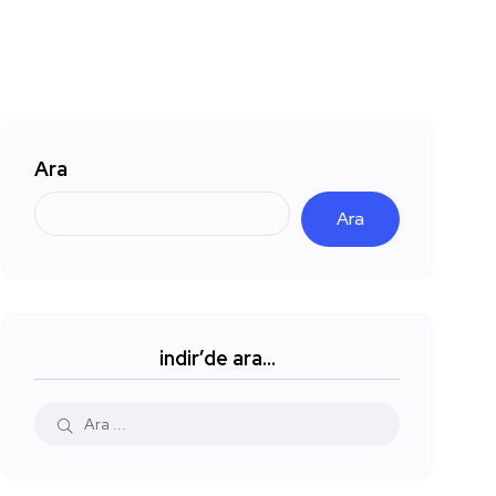
Ara
Ara
indir’de ara…