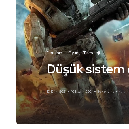
Donanım
Oyun
Teknoloji
Düşük sistem 
10 Ekim 2021
10 Kasım 2021
3dk okuma
Yorum