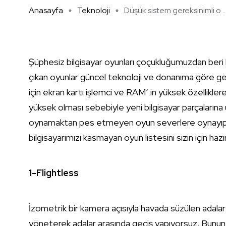
Anasayfa
Teknoloji
Düşük sistem gereksinimli o ..
Şüphesiz bilgisayar oyunları çoçukluğumuzdan beri 
çıkan oyunlar güncel teknoloji ve donanıma göre geliş
için ekran kartı işlemci ve RAM’ in yüksek özellikler
yüksek olması sebebiyle yeni bilgisayar parçaların
oynamaktan pes etmeyen oyun severlere oynayıp zev
bilgisayarımızı kasmayan oyun listesini sizin için hazır
1-Flightless
İzometrik bir kamera açısıyla havada süzülen adalar
yöneterek adalar arasında geçiş yapıyorsuz. Bunun i