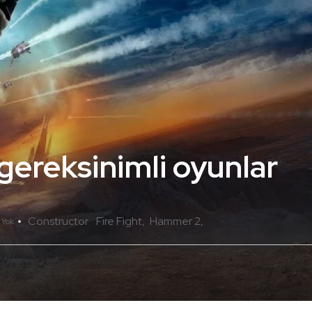
gereksinimli oyunlar
Constructor
Fire Fight
Hammer 2
 Yok