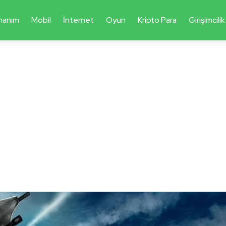
nanım
Mobil
İnternet
Oyun
Kripto Para
Girişimcilik