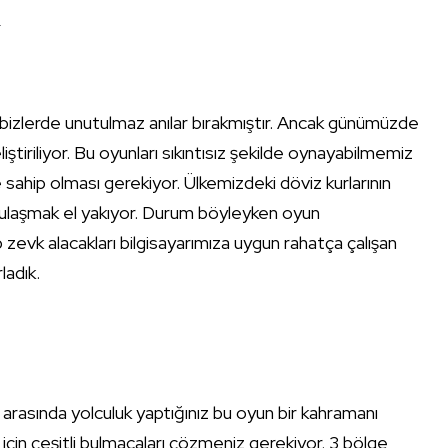
.
bizlerde unutulmaz anılar bırakmıştır. Ancak günümüzde
tiriliyor. Bu oyunları sıkıntısız şekilde oynayabilmemiz
e sahip olması gerekiyor. Ülkemizdeki döviz kurlarının
a ulaşmak el yakıyor. Durum böyleyken oyun
k alacakları bilgisayarımıza uygun rahatça çalışan
ladık.
 arasında yolculuk yaptığınız bu oyun bir kahramanı
çin çeşitli bulmacaları çözmeniz gerekiyor. 3 bölge