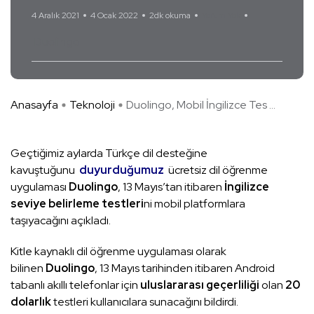
4 Aralık 2021
4 Ocak 2022
2dk okuma
Yorum Yok
Duolingo
Anasayfa
Teknoloji
Duolingo, Mobil İngilizce Tes ...
Geçtiğimiz aylarda Türkçe dil desteğine
kavuştuğunu
duyurduğumuz
ücretsiz dil öğrenme
uygulaması
Duolingo
, 13 Mayıs’tan itibaren
İngilizce
seviye belirleme testleri
ni mobil platformlara
taşıyacağını açıkladı.
Kitle kaynaklı dil öğrenme uygulaması olarak
bilinen
Duolingo
, 13 Mayıs tarihinden itibaren Android
tabanlı akıllı telefonlar için
uluslararası geçerliliği
olan
20
dolarlık
testleri kullanıcılara sunacağını bildirdi.