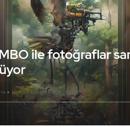
O ile fotoğraflar sa
üyor
Android
Dream by WOMBO
iOS
 Yok