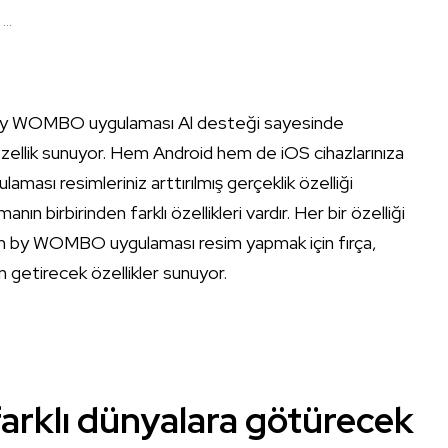
..
m by WOMBO uygulaması Al desteği sayesinde
zellik sunuyor. Hem Android hem de iOS cihazlarınıza
ası resimleriniz arttırılmış gerçeklik özelliği
nın birbirinden farklı özellikleri vardır. Her bir özelliği
am by WOMBO uygulaması resim yapmak için fırça,
on getirecek özellikler sunuyor.
rklı dünyalara götürecek