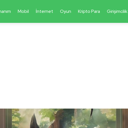
nanım
Mobil
İnternet
Oyun
Kripto Para
Girişimcilik