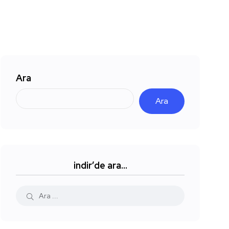
Ara
Ara
indir’de ara…