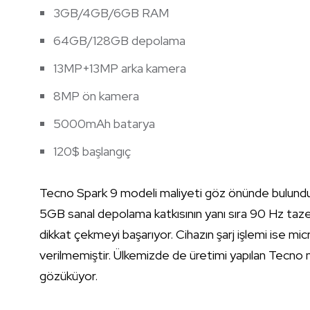
3GB/4GB/6GB RAM
64GB/128GB depolama
13MP+13MP arka kamera
8MP ön kamera
5000mAh batarya
120$ başlangıç
Tecno Spark
9 modeli maliyeti göz önünde bulundura
5GB sanal depolama katkısının yanı sıra 90 Hz taz
dikkat çekmeyi başarıyor. Cihazın şarj işlemi ise micr
verilmemiştir. Ülkemizde de üretimi yapılan Tecno
gözüküyor.