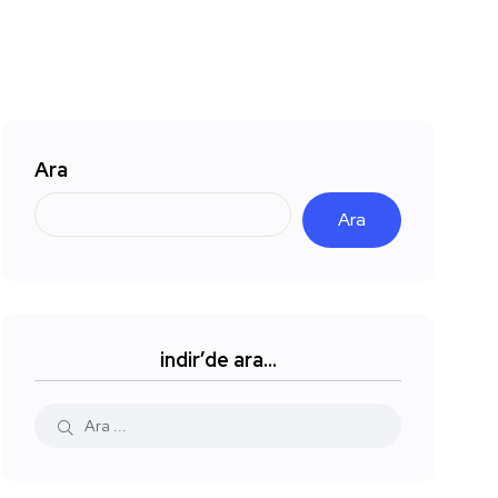
Ara
Ara
indir’de ara…