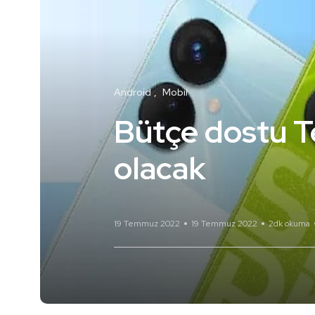
Android
Mobil
Bütçe dostu T
olacak
19 Temmuz 2022
19 Temmuz 2022
2dk okuma