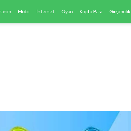
nanım
Mobil
İnternet
Oyun
Kripto Para
Girişimcilik