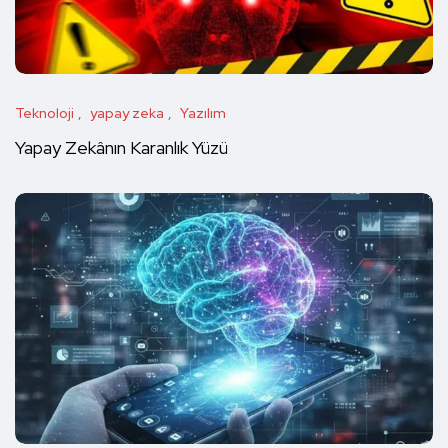
Teknoloji
yapay zeka
Yazılım
Yapay Zekânın Karanlık Yüzü