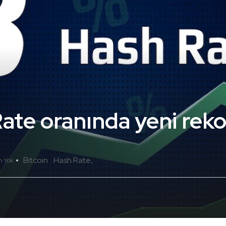
ate oranında yeni reko
Bitcoin
Hash Rate
m Yok