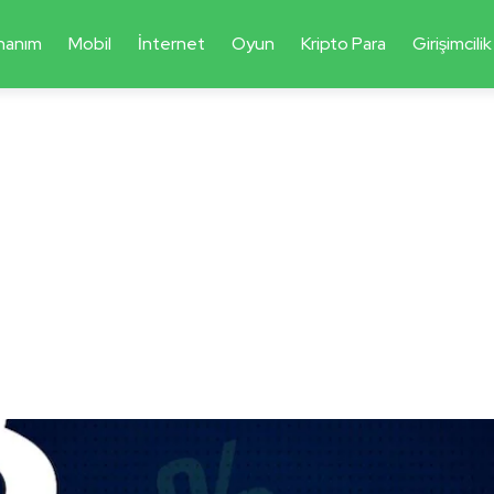
nanım
Mobil
İnternet
Oyun
Kripto Para
Girişimcilik