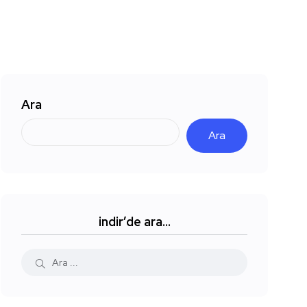
Ara
Ara
indir’de ara…