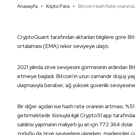
Anasayfa
Kripto Para
Bitcoin Hash Rate oranında 
CryptoQuant tarafından aktarılan bilgilere göre Bit
ortalaması (EMA) rekor seviyeye ulaştı.
2021 yılında zirve seviyesini görmesinin ardından B
etmeye başladı. Bitcoin’in uzun zamandır düşüş y
ulaşmasıyla beraber, ağ yüksek güvenlik seviyesine 
Bir diğer açıdan ise hash rate oranının artması, %51 
getirmektedir. Konuyla ilgili Crypto51.app tarafından 
saldırısı yapmanın maliyeti şu an için 772.364 dolar
zorluğu da zirve seviyelere ulaşırken, madenciler 