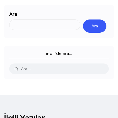
Ara
Ara
indir’de ara…
İlgili Yazılar