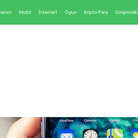
nanım
Mobil
İnternet
Oyun
Kripto Para
Girişimcilik