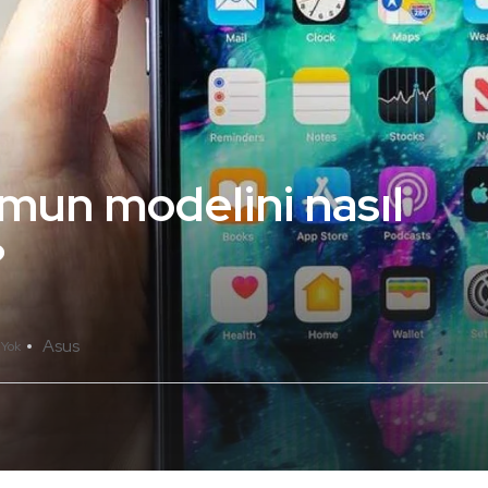
mun modelini nasıl
?
Asus
 Yok