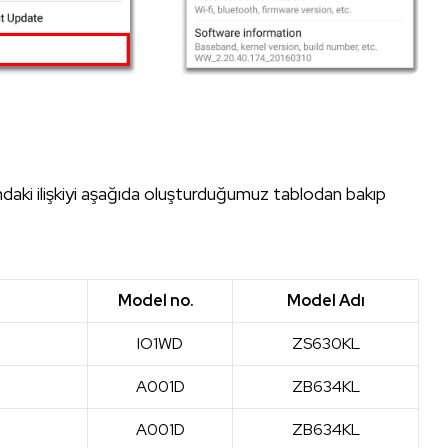
aki ilişkiyi aşağıda oluşturduğumuz tablodan bakıp
Model no.
Model Adı
IO1WD
ZS630KL
A001D
ZB634KL
A001D
ZB634KL