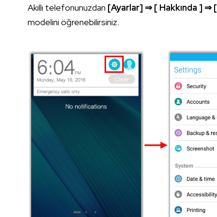
Akıllı telefonunuzdan
[Ayarlar]
⇒
[ Hakkında ]
⇒
[
modelini öğrenebilirsiniz.