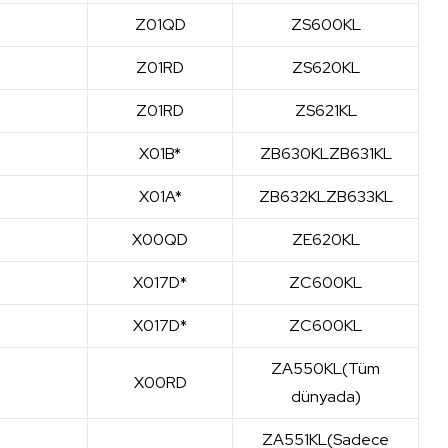
Z01QD
ZS600KL
Z01RD
ZS620KL
Z01RD
ZS621KL
X01B*
ZB630KL
ZB631KL
X01A*
ZB632KL
ZB633KL
X00QD
ZE620KL
X017D*
ZC600KL
X017D*
ZC600KL
ZA550KL
(Tüm
X00RD
dünyada)
ZA551KL
(Sadece