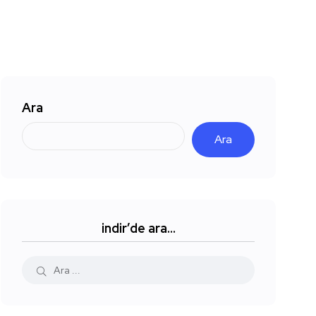
Ara
Ara
indir’de ara…