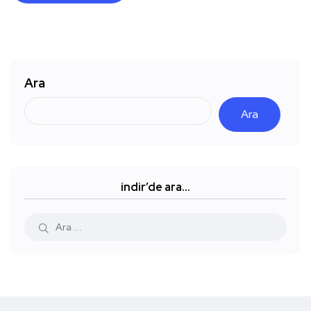
Ara
Ara
indir’de ara…