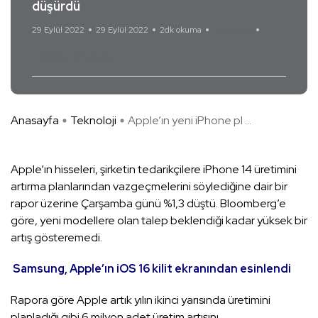
düşürdü
29 Eylül 2022
29 Eylül 2022
2dk okuma
Yorum Yok
Apple
iPhone
Anasayfa
Teknoloji
Apple’ın yeni iPhone pl ...
Apple’ın hisseleri, şirketin tedarikçilere iPhone 14 üretimini
artırma planlarından vazgeçmelerini söylediğine dair bir
rapor üzerine Çarşamba günü %1,3 düştü. Bloomberg’e
göre, yeni modellere olan talep beklendiği kadar yüksek bir
artış gösteremedi.
Samsung, Apple’ın iOS 16 kilit ekranından esinlendi
Rapora göre Apple artık yılın ikinci yarısında üretimini
planladığı gibi 6 milyon adet üretim artışını