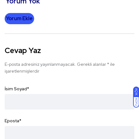
Yorum Yok
Yorum Ekle
Cevap Yaz
E-posta adresiniz yayınlanmayacak.
Gerekli alanlar
*
ile
işaretlenmişlerdir
İsim Soyad
*
AÇIK
KOYU
Eposta
*