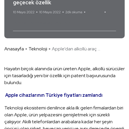
geçecek özellik
10 Mayıs 2022
10 Mayıs 2022
2dk okuma
Yorum Yok
Apple
Apple araç kontrolü
Anasayfa
Teknoloji
Apple’dan alkollü araç ...
Hayatın birçok alanında ürün üreten Apple, alkollü sürücüler
için tasarladığı yeni bir özellik için patent başvurusunda
bulundu.
Apple cihazlarının Türkiye fiyatları zamlandı
Teknoloji ekosistemi denilince akla ilk gelen firmalardan biri
olan Apple, ürün yelpazesini genişletmek için sürekli
çalışıyor. Akıllı telefonlardan arabalara kadar her şeyin
öncüsü olan şirket, heyecan verici ve aynı derecede önemli