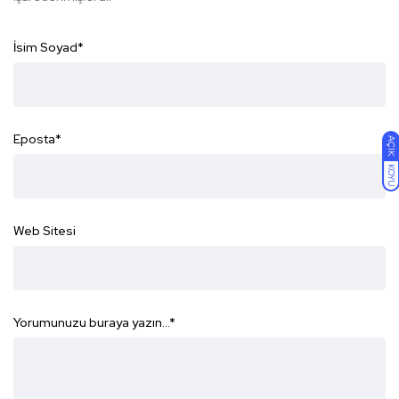
İsim Soyad
*
Eposta
*
AÇIK
KOYU
Web Sitesi
Yorumunuzu buraya yazın...
*