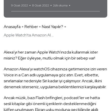
9 Ocak 2022
8 Ocak 2022
2dk okuma
Yorum Yok
Anasayfa
Rehber
Nasıl Yapılır?
Apple Watch’ta Amazon Al ...
Alexa’yı her zaman Apple Watch’ınızda kullanmak ister
misiniz? Eğer öyleyse, mutlu olmak için bir sebep var!
Amazon Alexa’yı watchOS cihazınıza getirmenize izin veren
Voice in a Can adlı uygulamaya göz atın. Evet, elbette,
sınırlamalar nedeniyle Siri kadar iyi çalışmıyor. Ancak, ilkini
denemek isterseniz, uygulama beklentilerinizi karşılayabilir.
Ancak müzik, bazı Flash brifingleri, podcast’ler ve hatta
sesli kitaplar gibi önemli içeriklerin desteklenmediğini
lütfen unutmayın. Ekran uyku moduna geçtiğinde akıllı