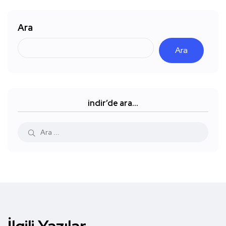
Ara
Ara
indir’de ara…