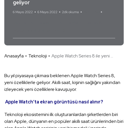
geliyor
6 Mayıs 2022
6 Mayıs 2022
2dk okuma
Yorum Yok
Apple
Apple watch
Apple Watch Series 8
vücut ısısı algılama özelliği
Anasayfa
Teknoloji
Apple Watch Series 8 ile yeni ...
Bu yıl piyasaya çıkması beklenen Apple Watch Series 8,
yeni özelliklerle geliyor. Akıllı saat, kişinin sağlığını yakından
izleyecek yeni özelliklere kavuşuyor.
Apple Watch’ta ekran görüntüsü nasıl alınır?
Teknoloji ekosistemini ilk oluşturanlardan şirketlerden biri
olan Apple, dünyanın en popüler akıllı saat ürünlerinden biri