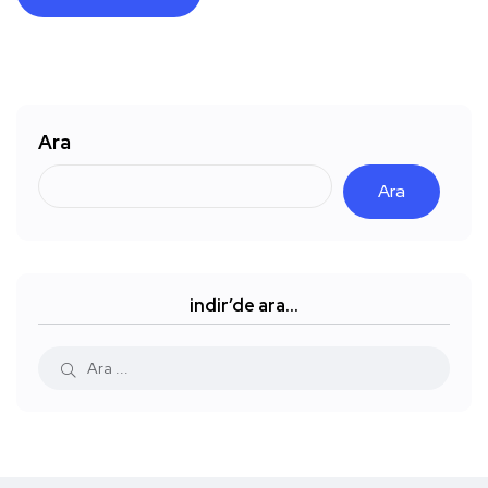
Ara
Ara
indir’de ara…