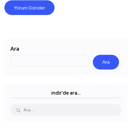
Ara
Ara
indir’de ara…