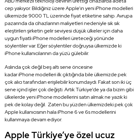
ABD merkezli teknoloji devinin ürettiği cihazlarda adeta
cep yakıyor. Bildiğiniz üzere Apple’ın yeni iPhone modelleri
ülkemizde 9000 TL üzerinde fiyat etiketine sahip. Avrupa
pazarında da cihazlarının maliyetleri nedeniyle sık sık
eleştirilen şirketin gelir seviyesi düşük ülkeler için daha
uygun fiyatlı iPhone modelleri üreteceği yönünde
söylentiler var. Eğer söylentiler doğruysa ülkemizde ki
iPhone kullanıcılarının da yüzü gülebilir.
Aslında çok değil beş altı sene öncesine
kadar iPhone modelleri ilk çıktığında bile ülkemizde pek
çok alıcı tarafından erişilebilir konumdaydı. Fakat son iki üç
sene içind işler çok değişti. Artık Türkiye’de ya da bizim gibi
ülkelerde yeni iPhone modellerini satın almak ne yazık ki
pek de kolay değil. Zaten bu yüzden ülkemizdeki pek çok
Apple kullanıcısının hala iPhone 6 ve 6s modellerini
kullanmaya devam ediyor.
Apple Türkiye’ye özel ucuz