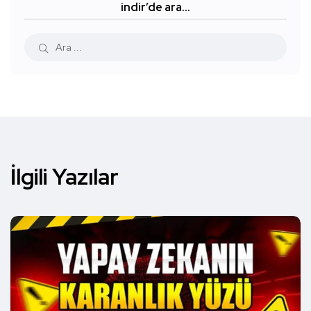
indir’de ara…
İlgili Yazılar