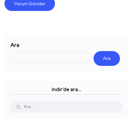
Ara
Ara
indir’de ara…