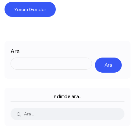
Ara
Ara
indir’de ara…