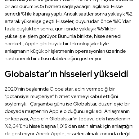
bir acil durum SOS hizmeti sağlayacağını açıkladı. Hisse
senedi %1 ile kapanış yaptı. Ancak saatler sonra yaklaşık %2
artarak yükselişe geçti. Hisseler, duyurudan önce %10′dan
fazla düştükten sonra, gün içinde yaklaşık %5′lik bir
yükselişle işlem görüyor. Bununla birlikte, hisse senedi
hareketi, Apple gibi büyük bir teknoloji şirketiyle
anlaşmanın küçük bir işletmenin operasyonları üzerinde
nasıl önemli bir etkisi olabileceğini gösteriyor.
Globalstar’ın hisseleri yükseldi
2020′nin başlarında Globalstar, adını vermediği bir
“potansiyel müşteriye” hizmet vermeyi kabul ettiğini
söylemişti.
Çarşamba günü ise Globalstar, düzenleyici bir
dosyada müşterinin Apple olduğunu açıkladı. Anlaşmanın
bir kopyası, Apple’ın Globalstar’ın tedavüldeki hisselerinin
%2,64′ünü hisse başına 1,01$’dan satın almak için anlaştığını
da gösteriyor. Ancak Apple, hisseleri almak zorunda değil.