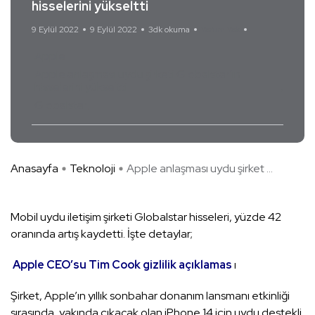
hisselerini yükseltti
9 Eylül 2022
9 Eylül 2022
3dk okuma
Yorum Yok
Apple
Apple anlaşması uydu şirketi Globalstar’ın
hisselerini yükseltti
Globalstar
Anasayfa
Teknoloji
Apple anlaşması uydu şirket ...
Mobil uydu iletişim şirketi Globalstar hisseleri, yüzde 42
oranında artış kaydetti. İşte detaylar;
Apple CEO’su Tim Cook gizlilik açıklamas
ı
Şirket, Apple’ın yıllık sonbahar donanım lansmanı etkinliği
sırasında, yakında çıkacak olan iPhone 14 için uydu destekli