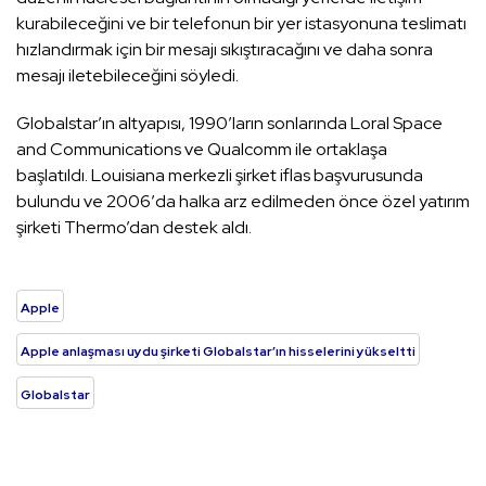
kurabileceğini ve bir telefonun bir yer istasyonuna teslimatı
hızlandırmak için bir mesajı sıkıştıracağını ve daha sonra
mesajı iletebileceğini söyledi.
Globalstar’ın altyapısı, 1990′ların sonlarında Loral Space
and Communications ve Qualcomm ile ortaklaşa
başlatıldı. Louisiana merkezli şirket iflas başvurusunda
bulundu ve 2006′da halka arz edilmeden önce özel yatırım
şirketi Thermo’dan destek aldı.
Apple
Apple anlaşması uydu şirketi Globalstar’ın hisselerini yükseltti
Globalstar