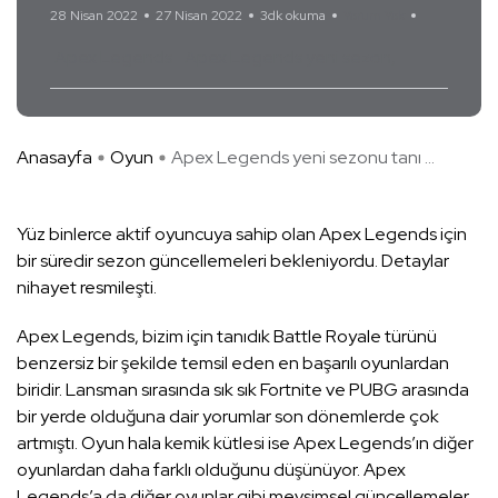
28 Nisan 2022
27 Nisan 2022
3dk okuma
Yorum Yok
Apex Legends
Apex Legends yeni sezon
Anasayfa
Oyun
Apex Legends yeni sezonu tanı ...
Yüz binlerce aktif oyuncuya sahip olan Apex Legends için
bir süredir sezon güncellemeleri bekleniyordu. Detaylar
nihayet resmileşti.
Apex Legends, bizim için tanıdık Battle Royale türünü
benzersiz bir şekilde temsil eden en başarılı oyunlardan
biridir. Lansman sırasında sık sık Fortnite ve PUBG arasında
bir yerde olduğuna dair yorumlar son dönemlerde çok
artmıştı. Oyun hala kemik kütlesi ise Apex Legends’ın diğer
oyunlardan daha farklı olduğunu düşünüyor. Apex
Legends’a da diğer oyunlar gibi mevsimsel güncellemeler