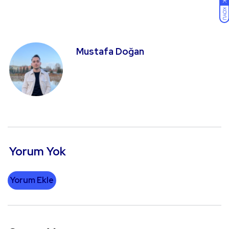
KOYU
Mustafa Doğan
Yorum Yok
Yorum Ekle