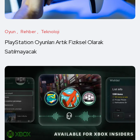
Oyun
Rehber
Teknoloji
PlayStation Oyunları Artık Fiziksel Olarak
Satılmayacak