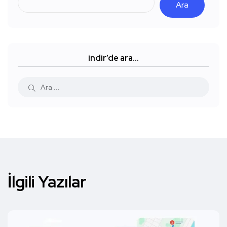
Ara
indir’de ara…
İlgili Yazılar