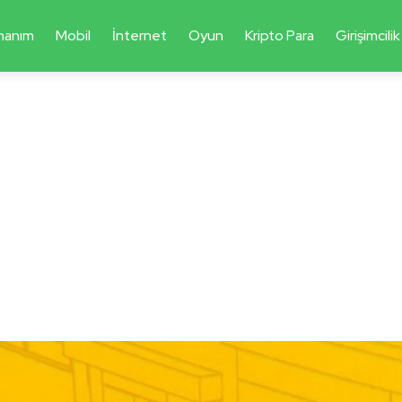
nanım
Mobil
İnternet
Oyun
Kripto Para
Girişimcilik