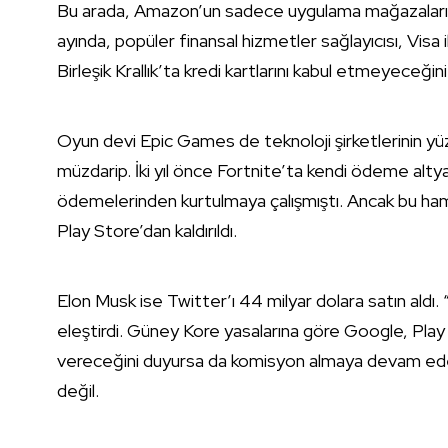
Bu arada, Amazon’un sadece uygulama mağazalar
ayında, popüler finansal hizmetler sağlayıcısı, Visa 
Birleşik Krallık’ta kredi kartlarını kabul etmeyeceğ
Oyun devi Epic Games de teknoloji şirketlerinin y
müzdarip. İki yıl önce Fortnite’ta kendi ödeme alt
ödemelerinden kurtulmaya çalışmıştı. Ancak bu ha
Play Store’dan kaldırıldı.
Elon Musk ise Twitter’ı 44 milyar dolara satın aldı. “
eleştirdi. Güney Kore yasalarına göre Google, Play
vereceğini duyursa da komisyon almaya devam edec
değil.