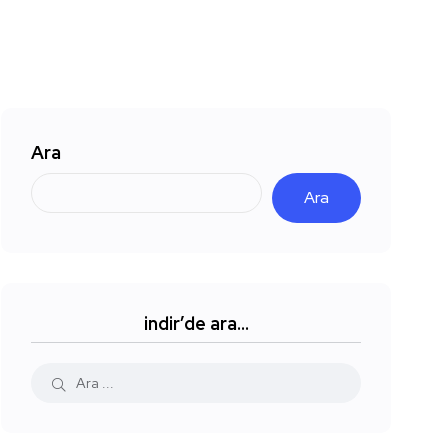
Ara
Ara
indir’de ara…