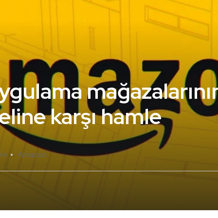
ygulama mağazalarını
line karşı hamle
Amazon
Yok