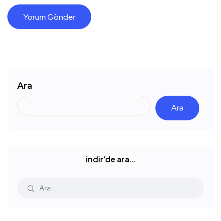
Ara
Ara
indir’de ara…