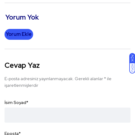
Yorum Yok
Yorum Ekle
AÇIK
Cevap Yaz
KOYU
E-posta adresiniz yayınlanmayacak.
Gerekli alanlar
*
ile
işaretlenmişlerdir
İsim Soyad
*
Eposta
*