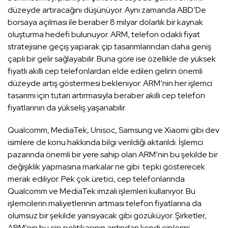
düzeyde artıracağını düşünüyor. Aynı zamanda ABD’De
borsaya açılması ile beraber 8 milyar dolarlık bir kaynak
oluşturma hedefi bulunuyor. ARM, telefon odaklı fiyat
stratejisine geçiş yaparak çip tasarımlarından daha geniş
çaplı bir gelir sağlayabilir. Buna göre ise özellikle de yüksek
fiyatlı akıllı cep telefonlardan elde edilen gelirin önemli
düzeyde artış göstermesi bekleniyor. ARM’nin her işlemci
tasarımı için tutarı artırmasıyla beraber akıllı cep telefon
fiyatlarının da yükseliş yaşanabilir.
Qualcomm, MediaTek, Unisoc, Samsung ve Xiaomi gibi dev
isimlere de konu hakkında bilgi verildiği aktarıldı. İşlemci
pazarında önemli bir yere sahip olan ARM’nin bu şekilde bir
değişiklik yapmasına markalar ne gibi tepki gösterecek
merak ediliyor. Pek çok üretici, cep telefonlarında
Qualcomm ve MediaTek imzalı işlemleri kullanıyor. Bu
işlemcilerin maliyetlerinin artması telefon fiyatlarına da
olumsuz bir şekilde yansıyacak gibi gözüküyor. Şirketler,
ARM’nin bu çip politikasının ardından kendi çiplerini