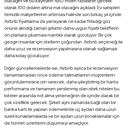
olacağını ve bu kayıtların %80’inden fazlasının gecelik
olarak 100 doların altına mal olacağını açıkladı. Ev sahipleri
temizlik maliyetlerinin artırması halinde son birkaç yıl içinde
Airbnb fiyatlarına da yansıyarak ne kadar fırladığı göz
önüne alındığı zaman şirketin daha uygun fiyatlı tekliflerin
ön planlara çıkarması mantıklı olarak görülüyor. Bir çok
gezgin insanlar için otellerin çoğundan Airbnb seçeneği ile
daha ucuz ve rezervasyon yapılmasına olanak sağlaması
daha kolay gözüküyor.
Diğer güncellemelerde ise, Airbnb ayrıca bir rezervasyon
tamamlamadan önce ödeme talimatlarının müşterilerin
görüntülemesine izin verecek, daha iyileştirilmiş bir harita
performansı ve tamamen yenilenmiş olan istek niteleri bu
listeler arasında not alma yeteneğinin de içinde olarak bir
çok özellikle gelecek. Şirket aynı zamanda bağlı olan bir
banka kartı ile yapılan ödemelerde üç aydan daha uzun
süreli konaklamalarda ve bir aydan uzun konaklamalar için
de hizmet ücretlerini düşürmeyi amaçlıyor.