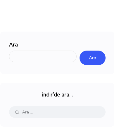
Ara
Ara
indir’de ara…