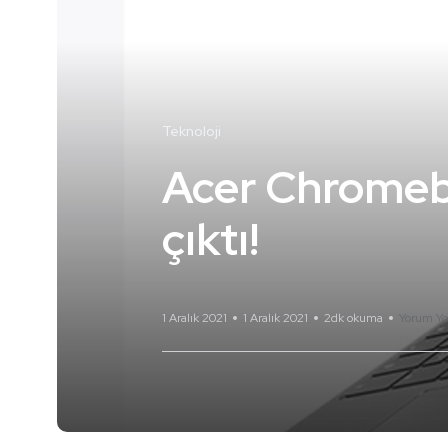
Teknoloji
Acer Chromebo
çıktı!
1 Aralık 2021
1 Aralık 2021
2dk okuma
Yorum Yo