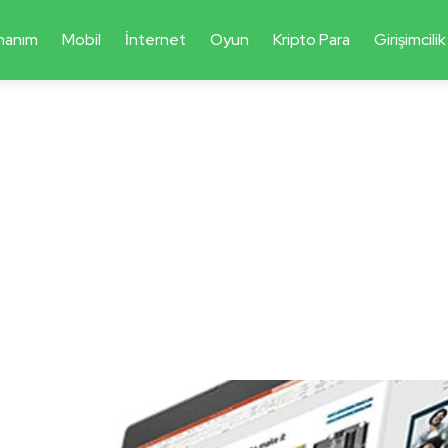
nanım
Mobil
İnternet
Oyun
Kripto Para
Girişimcilik