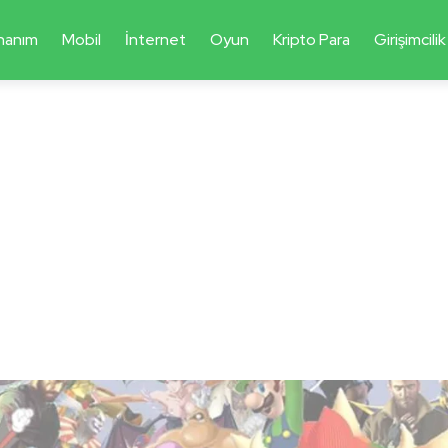
nanım
Mobil
İnternet
Oyun
Kripto Para
Girişimcilik