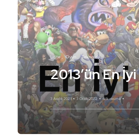
Liste
Oyun
Teknoloji
2013’ün En İyi
3 Aralık 2021
3 Ocak 2022
4dk okuma
Yorum Y