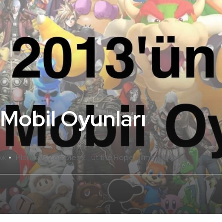
 Mobil Oyunları
Plants vs Zombies 2
ut the Rope: Time Travel
ok