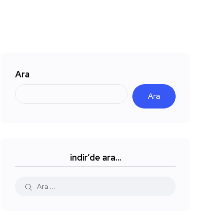
Ara
Ara
indir’de ara…