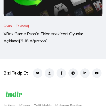
Oyun
Teknoloji
XBox Game Pass’e Eklenecek Yeni Oyunlar
Açıklandı[6-18 Ağustos]
Bizi Takip Et
İletişim
Künye
Telif Hakkı
Kullanım Şartları