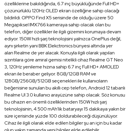
özelliklerine bakıldığında, 6.7 inç büyüklüğünde Full HD+
çözünürlüklü 120Hz OLED ekran özelliğine sahip olacağı
bildirildi. OPPO Find X5 serisinde de olduğu üzere 50
Megapiksel IMX766 kameraya sahip olacak olan bu
telefon, diğer özellikler ile ilgili gizemini korumaya devam
ediyor. 150W hızlı şarj teknolojisini yalnızca OnePlus değil,
aynı şirketin yani BBK Elekctronics bünyesi altında yer
alan Realme de yer alacak. Konuyla ilgili olarak yapılan
sızıntılara göre amiral gemisi nitelikli cihaz Realme GT Neo
3, 120Hz yenileme hızına sahip 6.7 inç Full HD+ AMOLED
ekran ile beraber geliyor. 8GB/12GB RAM ve
128GB/256GB/512GB seçenekleri ile kullanıcıların
beğenisine sunulan bu akıllı cep telefon, Android 12 tabanlı
Realme UI 3.0 kullanıcı arayüzüne sahip olacak. Söz konusu
bu cihazın en önemli özelliklerinden 150W hızlı şarj
teknolojisinin, 4.500 mAh’lik bataryayı 15 dakikaya yakın bir
süre içerisinde yüzde 100 doldurabileceği düşünülüyor.
Cihaz ile ilgili olarak elde edilen bilgiler şu an için bu kadar
olup yakın zamanda yeni bilgiler elde edilebilir.