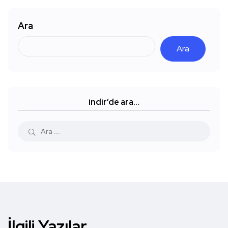
Ara
Ara
indir’de ara…
İlgili Yazılar