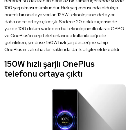
beraber 30 dakikadan daha az bir zaman içerisinde yüzde
100 şarj olması mümkündür. Hızlı şarj konusunda oldukça
önemli bir noktaya varılan 125W teknolojisinin detayları
daha önce ortaya çıkmıştı. Sadece 20 dakika içerisinde
yüzde 100 dolum vadeden bu teknolojinin ilk olarak OPPO
ve OnePlus’ın cep telefonlarında kullanılacağı dile
getirilirken, şimdi ise 150W hızlı şarj desteğine sahip
OnePlus imzalı cihazlar hakkında da ilk bilgiler elde edildi.
150W hızlı şarjlı OnePlus
telefonu ortaya çıktı