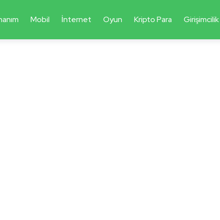
nanım
Mobil
İnternet
Oyun
Kripto Para
Girişimcilik