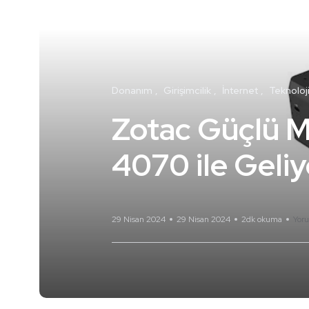
Donanım
Girişimcilik
İnternet
Teknoloj
Zotac Güçlü M
4070 ile Geliy
29 Nisan 2024
29 Nisan 2024
2dk okuma
Yor