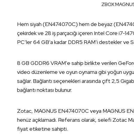
ZBOX MAGNUS mi
Hem siyah (EN474070C) hem de beyaz (EN474070
çekirdek ve 28 iş parçacığı içeren Intel Core i7-1
PC’ler 64 GB’a kadar DDR5 RAM’i destekler ve SSD’ler
8 GB GDDR6 VRAM’e sahip birlikte verilen GeForc
video düzenleme ve oyun oynama gibi yoğun uygul
sağlar. Bağlantı seçenekleri arasında çift 2,5 Giga
bağlantı noktası bulunur.
Zotac, MAGNUS EN474070C veya MAGNUS EN47407
henüz açıklamadı. Referans olarak, selefi Zotac 
fiyat etiketine sahipti.