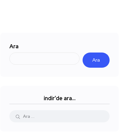
Ara
Ara
indir’de ara…