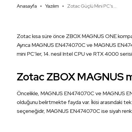
Anasayfa
Yazılım
Zotac Güçlü Mini PC’s ...
Zotac kısa süre önce ZBOX MAGNUS ONE kompakt 
Ayrıca MAGNUS EN474070C ve MAGNUS EN474070W
mini PC’ler, 14. nesil Intel CPU ve RTX 4000 serisi
Zotac ZBOX MAGNUS mini
Öncelikle, MAGNUS EN474070C ve MAGNUS EN4740
olduğunu belirtmekte fayda var. İkisi arasındaki
seçeneğidir, MAGNUS EN474070C ise siyah renkte