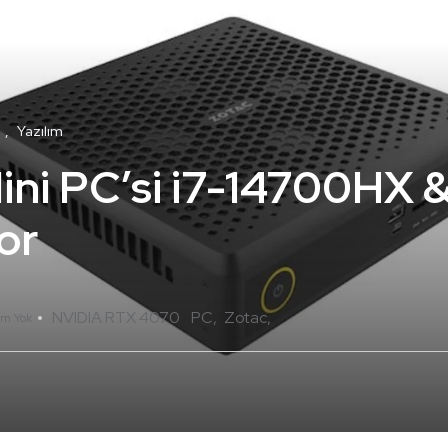
i
Yazılım
ini PC’si i7-14700HX 
or
NVIDIA RTX 4070
PC
Zotac
um Yok