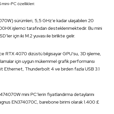
ni-PC özellikleri:
W) sürümleri, 5,5 GHz’e kadar ulaşabilen 20
4700HX işlemci tarafından desteklenmektedir. Bu mini
 için iki M.2 yuvası ile birlikte gelir.
e RTX 4070 dizüstü bilgisayar GPU’su, 3D işleme,
amalar için uygun mükemmel grafik performansı
bit Ethernet, Thunderbolt 4 ve birden fazla USB 3.1
0W mini PC’lerin fiyatlandırma detaylarını
Magnus EN374070C, barebone birimi olarak 1.400 £