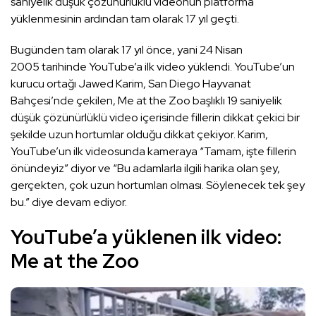
saniyelik düşük çözünürlüklü videonun platforma
yüklenmesinin ardından tam olarak 17 yıl geçti.
Bugünden tam olarak 17 yıl önce, yani 24 Nisan
2005 tarihinde YouTube’a ilk video yüklendi. YouTube’un
kurucu ortağı Jawed Karim, San Diego Hayvanat
Bahçesi’nde çekilen, Me at the Zoo başlıklı 19 saniyelik
düşük çözünürlüklü video içerisinde fillerin dikkat çekici bir
şekilde uzun hortumlar olduğu dikkat çekiyor. Karim,
YouTube’un ilk videosunda kameraya “Tamam, işte fillerin
önündeyiz” diyor ve “Bu adamlarla ilgili harika olan şey,
gerçekten, çok uzun hortumları olması. Söylenecek tek şey
bu.” diye devam ediyor.
YouTube’a yüklenen ilk video:
Me at the Zoo