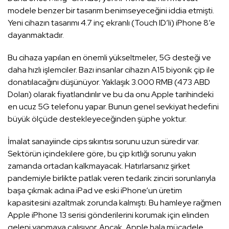
modele benzer bir tasarım benimseyeceğini iddia etmişti.
Yeni cihazın tasarımı 4.7 inç ekranlı (Touch ID’li) iPhone 8’e
dayanmaktadır.
Bu cihaza yapılan en önemli yükseltmeler, 5G desteği ve
daha hızlı işlemciler. Bazı insanlar cihazın A15 biyonik çip ile
donatılacağını düşünüyor. Yaklaşık 3.000 RMB (473 ABD
Doları) olarak fiyatlandırılır ve bu da onu Apple tarihindeki
en ucuz 5G telefonu yapar. Bunun genel sevkiyat hedefini
büyük ölçüde destekleyeceğinden şüphe yoktur.
İmalat sanayiinde cips sıkıntısı sorunu uzun süredir var.
Sektörün içindekilere göre, bu çip kıtlığı sorunu yakın
zamanda ortadan kalkmayacak. Hatırlarsanız şirket
pandemiyle birlikte patlak veren tedarik zinciri sorunlarıyla
başa çıkmak adına iPad ve eski iPhone’un üretim
kapasitesini azaltmak zorunda kalmıştı. Bu hamleye rağmen
Apple iPhone 13 serisi gönderilerini korumak için elinden
geleni yapmaya çalışıyor. Ancak, Apple hala mücadele