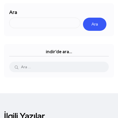
Ara
Ara
indir’de ara…
İlgili Yazılar