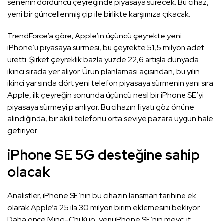
senenin dördüncü çeyreğinde piyasaya sürecek. Bu cihaz,
yeni bir güncellenmiş çip ile birlikte karşımıza çıkacak.
TrendForce’a göre, Apple’ın üçüncü çeyrekte yeni
iPhone’u piyasaya sürmesi, bu çeyrekte 51,5 milyon adet
üretti. Şirket çeyreklik bazla yüzde 22,6 artışla dünyada
ikinci sırada yer alıyor. Ürün planlaması açısından, bu yılın
ikinci yarısında dört yeni telefon piyasaya sürmenin yanı sıra
Apple, ilk çeyreğin sonunda üçüncü nesil bir iPhone SE’yi
piyasaya sürmeyi planlıyor. Bu cihazın fiyatı göz önüne
alındığında, bir akıllı telefonu orta seviye pazara uygun hale
getiriyor.
iPhone SE 5G desteğine sahip
olacak
Analistler, iPhone SE’nin bu cihazın lansman tarihine ek
olarak Apple’a 25 ila 30 milyon birim eklemesini bekliyor.
Daha önce Ming-Chi Kuo, yeni iPhone SE’nin mevcut