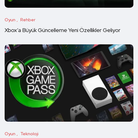
Oyun
Rehber
Xbox’a Büyük Güncelleme Yeni Özellikler Geliyor
Oyun
Teknoloji