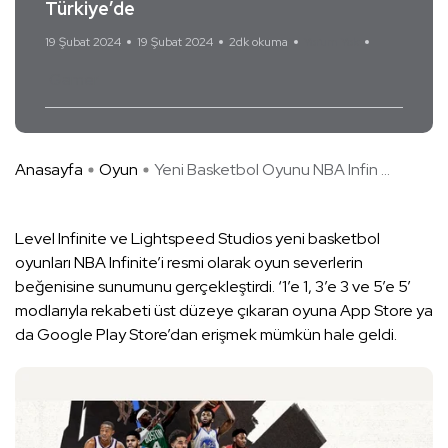
Türkiye’de
19 Şubat 2024
19 Şubat 2024
2dk okuma
Yorum Yok
Gamer
Anasayfa
Oyun
Yeni Basketbol Oyunu NBA Infin ...
Level Infinite ve Lightspeed Studios yeni basketbol
oyunları NBA Infinite’i resmi olarak oyun severlerin
beğenisine sunumunu gerçekleştirdi. ‘1’e 1, 3’e 3 ve 5’e 5’
modlarıyla rekabeti üst düzeye çıkaran oyuna App Store ya
da Google Play Store’dan erişmek mümkün hale geldi.