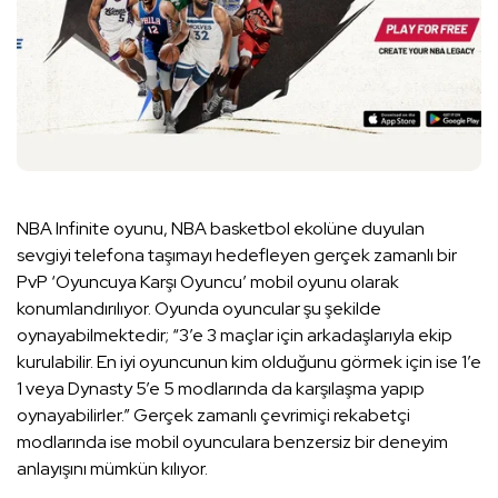
NBA Infinite oyunu, NBA basketbol ekolüne duyulan
sevgiyi telefona taşımayı hedefleyen gerçek zamanlı bir
PvP ‘Oyuncuya Karşı Oyuncu’ mobil oyunu olarak
konumlandırılıyor. Oyunda oyuncular şu şekilde
oynayabilmektedir; “3’e 3 maçlar için arkadaşlarıyla ekip
kurulabilir. En iyi oyuncunun kim olduğunu görmek için ise 1’e
1 veya Dynasty 5’e 5 modlarında da karşılaşma yapıp
oynayabilirler.” Gerçek zamanlı çevrimiçi rekabetçi
modlarında ise mobil oyunculara benzersiz bir deneyim
anlayışını mümkün kılıyor.