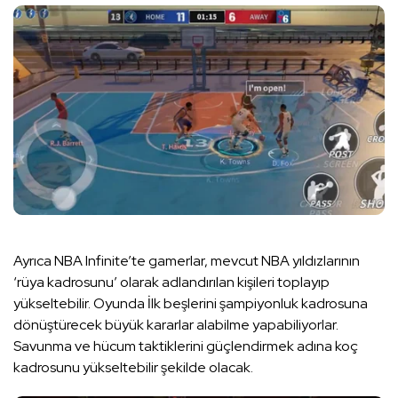
Ayrıca NBA Infinite’te gamerlar, mevcut NBA yıldızlarının
‘rüya kadrosunu’ olarak adlandırılan kişileri toplayıp
yükseltebilir. Oyunda İlk beşlerini şampiyonluk kadrosuna
dönüştürecek büyük kararlar alabilme yapabiliyorlar.
Savunma ve hücum taktiklerini güçlendirmek adına koç
kadrosunu yükseltebilir şekilde olacak.