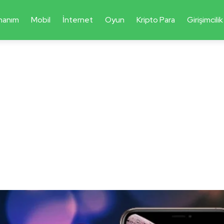
nanım
Mobil
İnternet
Oyun
Kripto Para
Girişimcilik