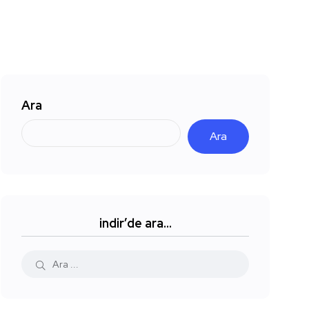
Ara
Ara
indir’de ara…