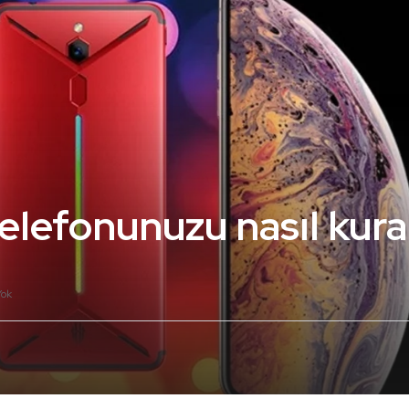
elefonunuzu nasıl kura
Yok