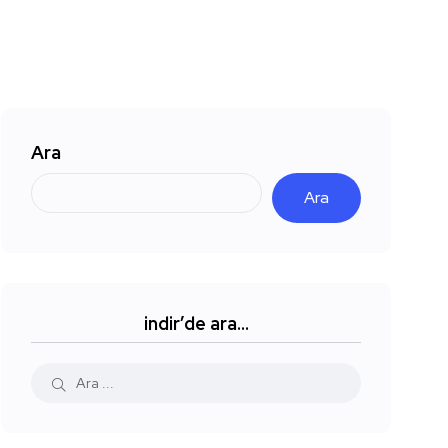
Ara
Ara
indir’de ara…