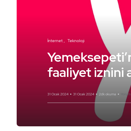
İnternet
Teknoloji
Yemeksepeti’
faaliyet iznini a
31 Ocak 2024
31 Ocak 2024
2dk okuma
Yorum