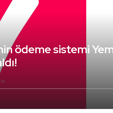
nin ödeme sistemi Ye
ldı!
 Yok