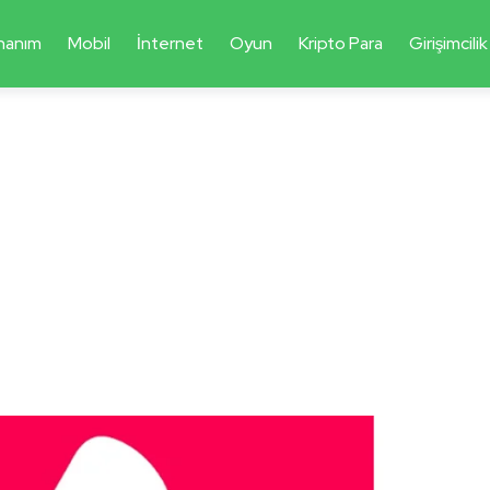
nanım
Mobil
İnternet
Oyun
Kripto Para
Girişimcilik