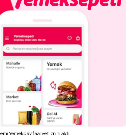
i Yemekpay faaliyet iznini aldı!