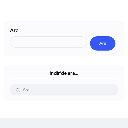
Ara
Ara
indir’de ara…