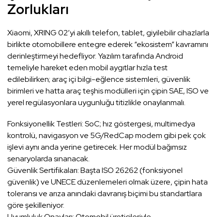
Zorlukları
Xiaomi, XRING 02’yi akıllı telefon, tablet, giyilebilir cihazlarla
birlikte otomobillere entegre ederek “ekosistem” kavramını
derinleştirmeyi hedefliyor. Yazılım tarafında Android
temeliyle hareket eden mobil aygıtlar hızla test
edilebilirken; araç içi bilgi-eğlence sistemleri, güvenlik
birimleri ve hatta araç teşhis modülleri için çipin SAE, ISO ve
yerel regülasyonlara uygunluğu titizlikle onaylanmalı.
Fonksiyonellik Testleri: SoC; hız göstergesi, multimedya
kontrolü, navigasyon ve 5G/RedCap modem gibi pek çok
işlevi aynı anda yerine getirecek. Her modül bağımsız
senaryolarda sınanacak.
Güvenlik Sertifikaları: Başta ISO 26262 (fonksiyonel
güvenlik) ve UNECE düzenlemeleri olmak üzere, çipin hata
toleransı ve arıza anındaki davranış biçimi bu standartlara
göre şekilleniyor.
Uyumluluk Onayları: Otomobil üreticileriyle