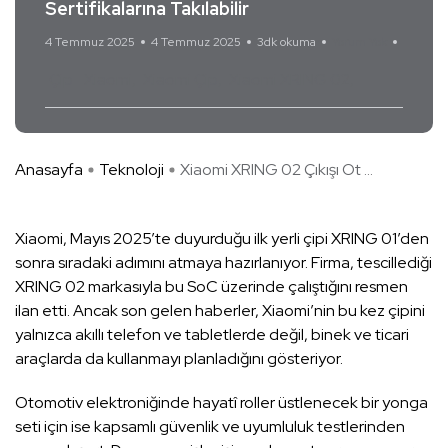
Sertifikalarına Takılabilir
4 Temmuz 2025
4 Temmuz 2025
3dk okuma
Yorum Yok
Çip
Xiaomi
Xiaomi Çip
Xiaomi XRING 02
Anasayfa
Teknoloji
Xiaomi XRING 02 Çıkışı Ot ...
Xiaomi, Mayıs 2025’te duyurduğu ilk yerli çipi XRING 01’den
sonra sıradaki adımını atmaya hazırlanıyor. Firma, tescillediği
XRING 02 markasıyla bu SoC üzerinde çalıştığını resmen
ilan etti. Ancak son gelen haberler, Xiaomi’nin bu kez çipini
yalnızca akıllı telefon ve tabletlerde değil, binek ve ticari
araçlarda da kullanmayı planladığını gösteriyor.
Otomotiv elektroniğinde hayatî roller üstlenecek bir yonga
seti için ise kapsamlı güvenlik ve uyumluluk testlerinden