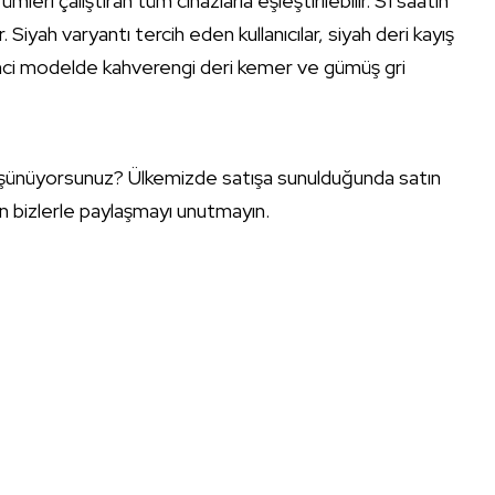
eri çalıştıran tüm cihazlarla eşleştirilebilir. S1 saatin
iyah varyantı tercih eden kullanıcılar, siyah deri kayış
kinci modelde kahverengi deri kemer ve gümüş gri
düşünüyorsunuz? Ülkemizde satışa sunulduğunda satın
an bizlerle paylaşmayı unutmayın.