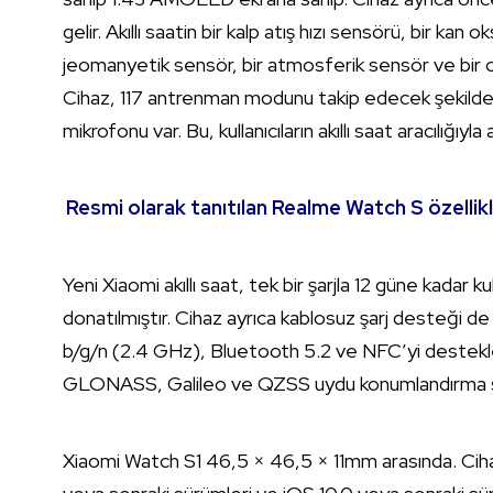
gelir. Akıllı saatin bir kalp atış hızı sensörü, bir kan 
jeomanyetik sensör, bir atmosferik sensör ve bir or
Cihaz, 117 antrenman modunu takip edecek şekilde tas
mikrofonu var. Bu, kullanıcıların akıllı saat aracılığıy
Resmi olarak tanıtılan Realme Watch S özellikle
Yeni Xiaomi akıllı saat, tek bir şarjla 12 güne kadar k
donatılmıştır. Cihaz ayrıca kablosuz şarj desteği de
b/g/n (2.4 GHz), Bluetooth 5.2 ve NFC’yi destekled
GLONASS, Galileo ve QZSS uydu konumlandırma si
Xiaomi Watch S1 46,5 × 46,5 × 11mm arasında. Cihazı