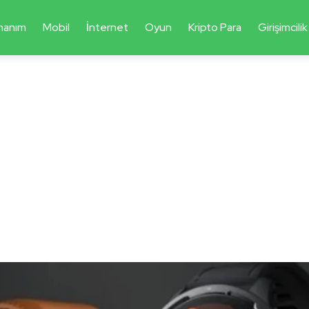
nanım
Mobil
İnternet
Oyun
Kripto Para
Girişimcilik