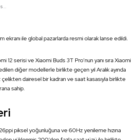
 ...
 ekranı ile global pazarlarda resmi olarak lanse edildi.
aomi 12 serisi ve Xiaomi Buds 3T Pro’nun yanı sıra Xiaomi
edilen diğer modellerle birlikte geçen yıl Aralık ayında
çelikten dairesel bir kadran ve saat kasasıyla birlikte
rana sahip.
eri
26ppi piksel yoğunluğuna ve 60Hz yenileme hızına
den yüklenmiş 200’den fazla saat yüzü ile birlikte