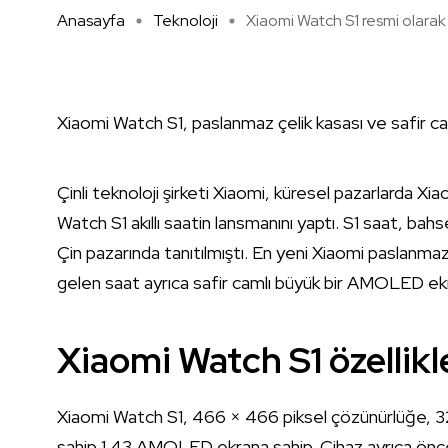
Anasayfa
Teknoloji
Xiaomi Watch S1 resmi olarak s
Xiaomi Watch S1, paslanmaz çelik kasası ve safir cam
Çinli teknoloji şirketi Xiaomi, küresel pazarlarda Xi
Watch S1 akıllı saatin lansmanını yaptı. S1 saat, bahs
Çin pazarında tanıtılmıştı. En yeni Xiaomi paslanmaz 
gelen saat ayrıca safir camlı büyük bir AMOLED ek
Xiaomi Watch S1 özellikl
Xiaomi Watch S1, 466 × 466 piksel çözünürlüğe, 3
sahip 1.43 AMOLED ekrana sahip. Cihaz ayrıca önce