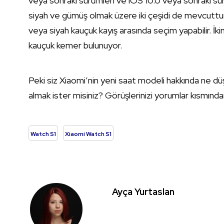
veya sonraki sürümleri ve iOS 10.0 veya sonraki sürüml
siyah ve gümüş olmak üzere iki çeşidi de mevcuttur. S
veya siyah kauçuk kayış arasında seçim yapabilir. İ
kauçuk kemer bulunuyor.
Peki siz Xiaomi’nin yeni saat modeli hakkında ne 
almak ister misiniz? Görüşlerinizi yorumlar kısmınd
Watch S1
Xiaomi Watch S1
Ayça Yurtaslan