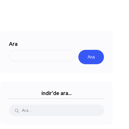
Ara
Ara
indir’de ara…