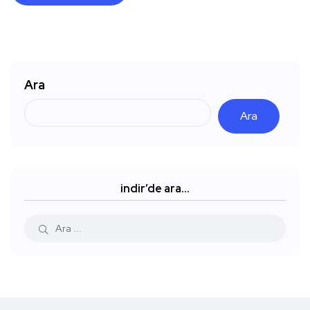
Ara
Ara
indir’de ara…