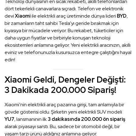
Teknoloji dünyasının en sıcak rekabeti, akıllı telefonlardan
dört tekerlekli canavarlara sıçradı. Telefon ve elektronik
devi
Xiaomi
ile elektrikli araç üretiminde dünya lideri
BYD
,
bir zamanların taht sahibi Tesla’yı geride bırakmak için
kıyasıya bir mücadele veriyor. Bu rekabet, tüketiciler için
daha uygun fiyatlar ve birbiriyle konuşan teknoloji
ekosistemleri anlamına geliyor. Yeni elektrikli aracınızın, akıllı
eviniz ve telefonunuzla kusursuzca entegre çalıştığını hayal
edin!
Xiaomi Geldi, Dengeler Değişti:
3 Dakikada 200.000 Sipariş!
Xiaomi’nin elektrikli araç pazarına girişi, tam anlamıyla bir
gövde gösterisi oldu. Şirketin yeni elektrikli SUV modeli
YU7
, lansmanının ilk
3 dakikasında 200.000 ön sipariş
alarak piyasayı sarstı. Bu, sadece bir otomobil değil, bir
yaşam tarzı ürünü aldığınız anlamına geliyor.