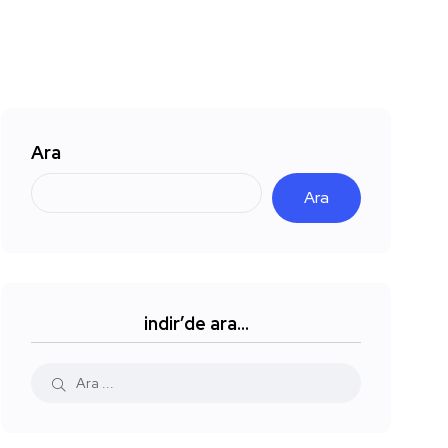
Ara
Ara
indir’de ara…