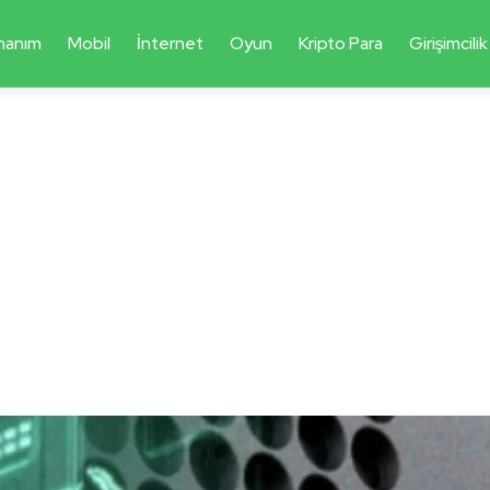
nanım
Mobil
İnternet
Oyun
Kripto Para
Girişimcilik