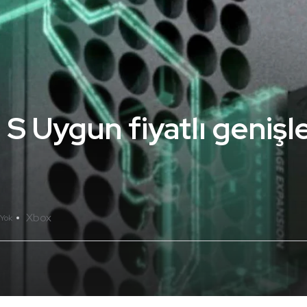
| S Uygun fiyatlı genişl
Xbox
Yok