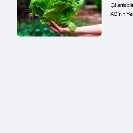
Çıkarılabi
AB’nin Yen