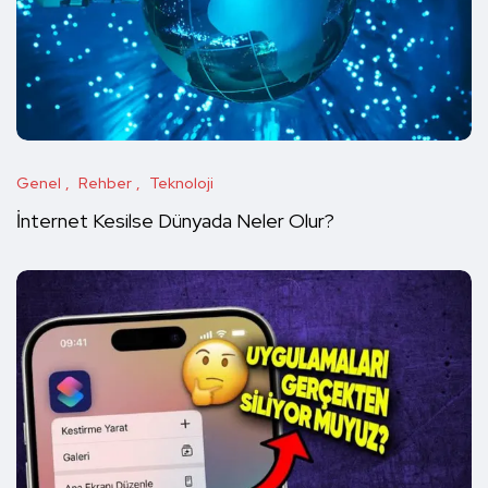
Genel
Rehber
Teknoloji
İnternet Kesilse Dünyada Neler Olur?