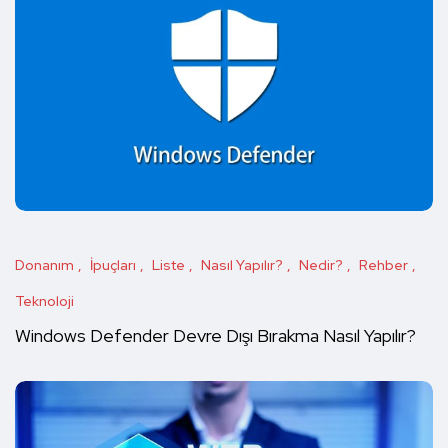
Donanım
İpuçları
Liste
Nasıl Yapılır?
Nedir?
Rehber
Teknoloji
Windows Defender Devre Dışı Bırakma Nasıl Yapılır?