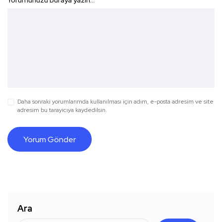
Yorumunuzu buraya yazın...
*
Daha sonraki yorumlarımda kullanılması için adım, e-posta adresim ve site
adresim bu tarayıcıya kaydedilsin.
Ara