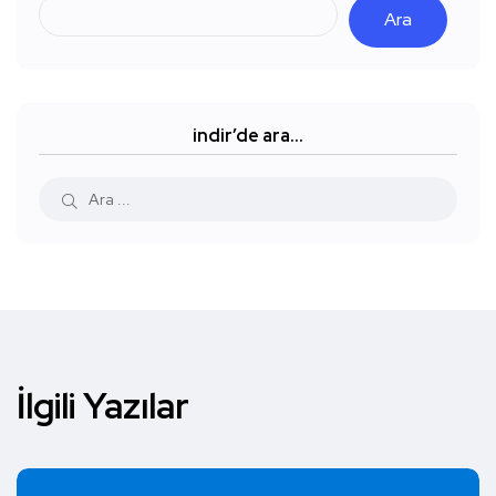
Ara
indir’de ara…
İlgili Yazılar