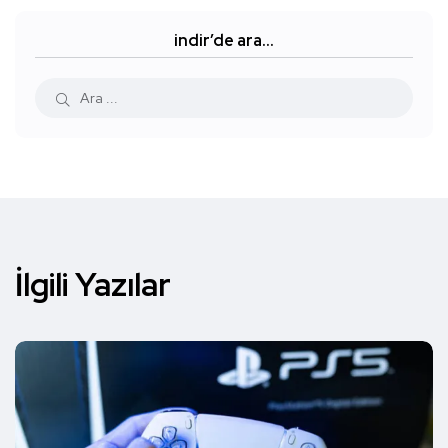
indir’de ara…
İlgili Yazılar