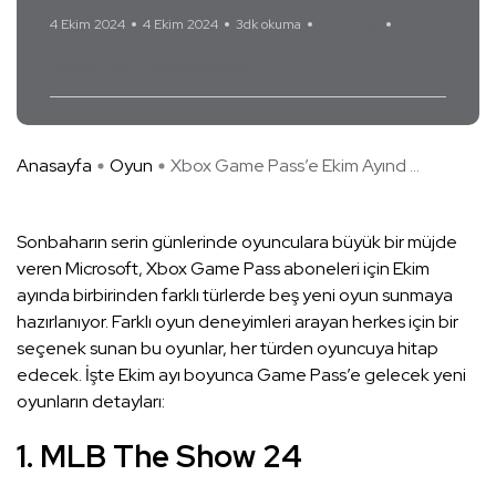
4 Ekim 2024
4 Ekim 2024
3dk okuma
Yorum Yok
Xbox
Yeni Çıkacak Oyun
Anasayfa
Oyun
Xbox Game Pass’e Ekim Ayınd ...
Sonbaharın serin günlerinde oyunculara büyük bir müjde
veren Microsoft, Xbox Game Pass aboneleri için Ekim
ayında birbirinden farklı türlerde beş yeni oyun sunmaya
hazırlanıyor. Farklı oyun deneyimleri arayan herkes için bir
seçenek sunan bu oyunlar, her türden oyuncuya hitap
edecek. İşte Ekim ayı boyunca Game Pass’e gelecek yeni
oyunların detayları:
1. MLB The Show 24