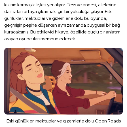
kızının karmaşık ilişkisi yer alıyor. Tess ve annesi, ailelerine
dair sırları ortaya çıkarmak için bir yolculuğa çıkıyor. Eski
günlükler, mektuplar ve gizemlerle dolu bu oyunda,
geçmişin peşine düşerken aynı zamanda duygusal bir bağ
kuracaksınız. Bu etkileyici hikaye, özellikle güçlü bir anlatım
arayan oyuncuları memnun edecek.
Eski günlükler, mektuplar ve gizemlerle dolu Open Roads