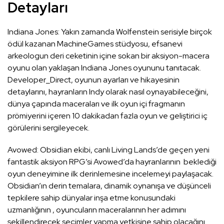
Detayları
Indiana Jones: Yakın zamanda Wolfenstein serisiyle birçok
ödül kazanan MachineGames stüdyosu, efsanevi
arkeologun deri ceketinin içine sokan bir aksiyon-macera
oyunu olan yaklaşan Indiana Jones oyununu tanıtacak.
Developer_Direct, oyunun ayarları ve hikayesinin
detaylarını, hayranların Indy olarak nasıl oynayabileceğini,
dünya çapında maceraları ve ilk oyun içi fragmanın
prömiyerini içeren 10 dakikadan fazla oyun ve geliştirici iç
görülerini sergileyecek.
Avowed: Obsidian ekibi, canlı Living Lands’de geçen yeni
fantastik aksiyon RPG’si Avowed’da hayranlarının beklediği
oyun deneyimine ilk derinlemesine incelemeyi paylaşacak.
Obsidian’ın derin temalara, dinamik oynanışa ve düşünceli
tepkilere sahip dünyalar inşa etme konusundaki
uzmanlığının , oyuncuların maceralarının her adımını
şekillendirecek seçimler yapma yetkisine sahip olacağını