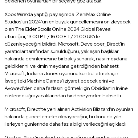
beklenen oyunlardan bir seçkiye göz atacak.
Xbox Wire’da yaptığı paylaşımda ZeniMax Online
Studios’un 2024’ün en büyük güncellemesini önizleyecek
olan The Elder Scrolls Online 2024 Global Reveal
etkinliğini, 13:00 PT / 16:00 ET / 21:00 UK’de
düzenleyeceğini bildirdi. Microsoft, Developer_Direct’in
yaratıcılar tarafından sunulduğunu, yaklaşan başlıklar
hakkında derinlemesine bir bakış sunarak, nasıl meydana
geldiklerini ve kimin meydana getirdiğinden bahsetti.
Microsoft, Indiana Jones oyununu kontrol etmek için
İsveç’teki MachineGames’i ziyaret edeceklerini ve
Avowed’den daha fazlasını görmek için Obsidian’ın Irvine
ofislerine uğrayacaklarından bir deneyimden bahsetti.
Microsoft, Direct’te yeni alınan Activision Blizzard’ın oyunları
hakkında güncellemeler olmayacağını, bu konuda yılın
ilerleyen günlerinde daha fazla bilgi verileceğini açıkladı.
Gösteri, Xbox’ın yakında çıkaracağı oyunlarından sadece