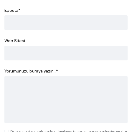
Eposta
*
Web Sitesi
Yorumunuzu buraya yazın...
*
Daha sonraki yorumlarımda kullanılması için adım, e-posta adresim ve site