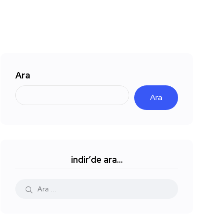
Ara
Ara
indir’de ara…