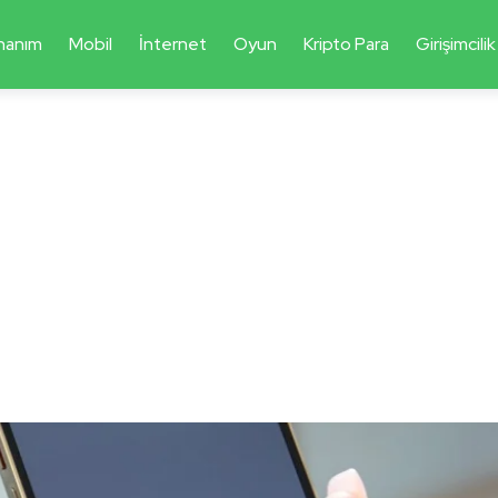
nanım
Mobil
İnternet
Oyun
Kripto Para
Girişimcilik