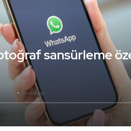
toğraf sansürleme öze
WhatsApp
Yorum Yok