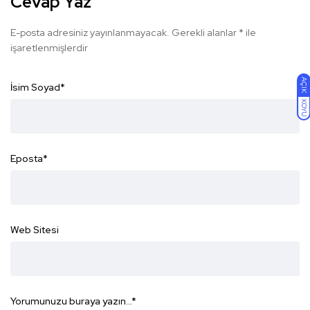
Cevap Yaz
E-posta adresiniz yayınlanmayacak.
Gerekli alanlar
*
ile
işaretlenmişlerdir
AÇIK
İsim Soyad
*
KOYU
Eposta
*
Web Sitesi
Yorumunuzu buraya yazın...
*