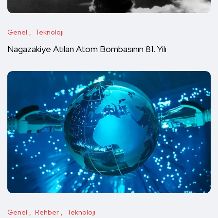
Genel
Teknoloji
Nagazakiye Atılan Atom Bombasının 81. Yılı
Genel
Rehber
Teknoloji