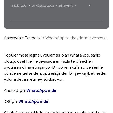
5 Eylül 2021
29 Ağustos 2022
2dk okuma
1 Yorum
WhatsApp
Anasayfa
Teknoloji
WhatsApp ses kaydetme ve ses k ...
Popüler mesajlaşma uygulaması olan WhatsApp, sahip
olduğu özellikler ile piyasada en fazla tercih edilen
uygulama olmayı başarıyor. Bir dönem kullanıcı verileri ile
gündeme gelse de, popülerliğinden bir şey kaybetmeden
yoluna devam etmeyi sürdürüyor.
Android için
WhatsApp indir
iOS için
WhatsApp indir
WhatsApp, özellikle Facebook tarafından satın alındıktan