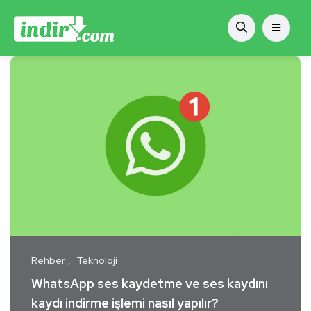
Rehber
Teknoloji
WhatsApp ses kaydetme ve ses kaydını
kaydı indirme işlemi nasıl yapılır?