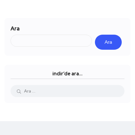
Ara
Ara
indir’de ara…