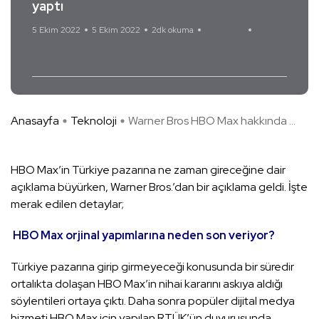
yaptı
5 Ekim 2022
5 Ekim 2022
2dk okuma
Yorum Yok
HBO Max
Warner Bros
Anasayfa
Teknoloji
Warner Bros HBO Max hakkında ...
HBO Max’in Türkiye pazarına ne zaman gireceğine dair
açıklama büyürken, Warner Bros.’dan bir açıklama geldi. İşte
merak edilen detaylar;
HBO Max orjinal yapımlarına neden son veriyor?
Türkiye pazarına girip girmeyeceği konusunda bir süredir
ortalıkta dolaşan HBO Max’in nihai kararını askıya aldığı
söylentileri ortaya çıktı. Daha sonra popüler dijital medya
hizmeti HBO Max için yapılan RTÜK’ün duyurusunda,