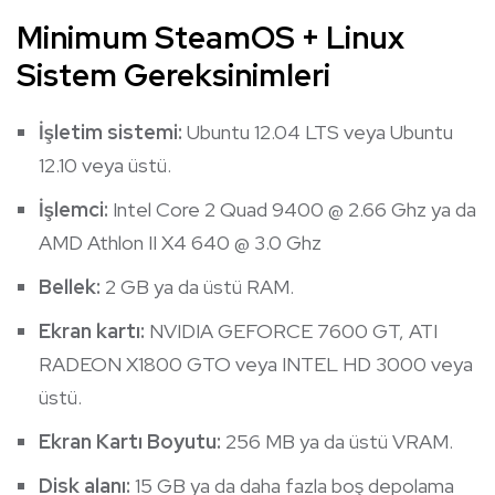
Minimum SteamOS + Linux
Sistem Gereksinimleri
İşletim sistemi:
Ubuntu 12.04 LTS veya Ubuntu
12.10 veya üstü.
İşlemci:
Intel Core 2 Quad 9400 @ 2.66 Ghz ya da
AMD Athlon II X4 640 @ 3.0 Ghz
Bellek:
2 GB ya da üstü RAM.
Ekran kartı:
NVIDIA GEFORCE 7600 GT, ATI
RADEON X1800 GTO veya INTEL HD 3000 veya
üstü.
Ekran Kartı Boyutu:
256 MB ya da üstü VRAM.
Disk alanı:
15 GB ya da daha fazla boş depolama